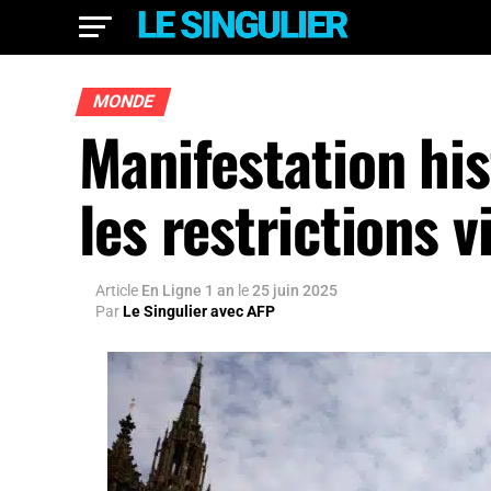
MONDE
Manifestation hi
les restrictions 
Article
En Ligne 1 an
le
25 juin 2025
Par
Le Singulier avec AFP