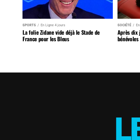
SPORTS
En Ligne 4 jours
SOCIÉTÉ
En
La folie Zidane vide déjà le Stade de
Après dix 
France pour les Bleus
bénévoles 