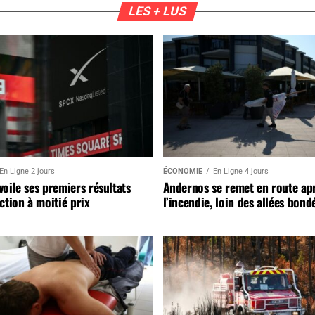
LES + LUS
En Ligne 2 jours
ÉCONOMIE
En Ligne 4 jours
oile ses premiers résultats
Andernos se remet en route ap
ction à moitié prix
l’incendie, loin des allées bond