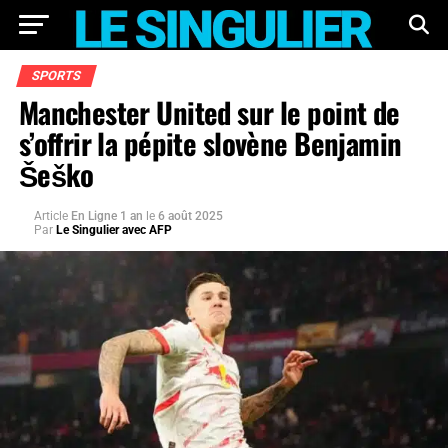
SPORTS
Manchester United sur le point de
s’offrir la pépite slovène Benjamin
Šeško
Article
En Ligne 1 an
le
6 août 2025
Par
Le Singulier avec AFP