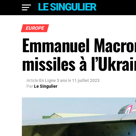
EUROPE
Emmanuel Macron 
missiles à l’Ukrai
Article
En Ligne 3 ans
le
11 juillet 2023
Par
Le Singulier