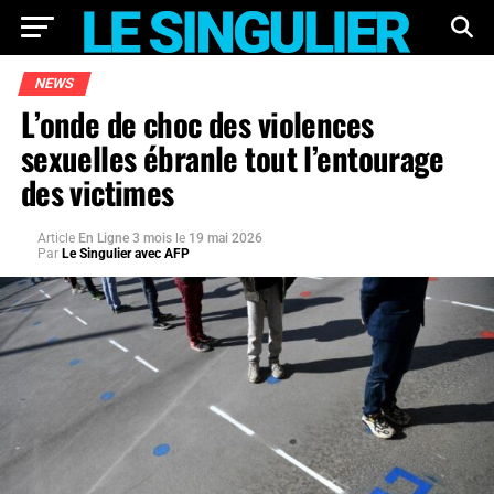
NEWS
L’onde de choc des violences
sexuelles ébranle tout l’entourage
des victimes
Article
En Ligne 3 mois
le
19 mai 2026
Par
Le Singulier avec AFP