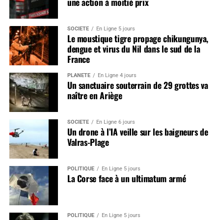
une action à moitié prix
SOCIÉTÉ
En Ligne 5 jours
Le moustique tigre propage chikungunya,
dengue et virus du Nil dans le sud de la
France
PLANÈTE
En Ligne 4 jours
Un sanctuaire souterrain de 29 grottes va
naître en Ariège
SOCIÉTÉ
En Ligne 6 jours
Un drone à l’IA veille sur les baigneurs de
Valras-Plage
POLITIQUE
En Ligne 5 jours
La Corse face à un ultimatum armé
POLITIQUE
En Ligne 5 jours