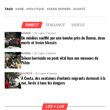
TAGS
AME
POLITIQUE
SANS-PAPIERS
SANTÉ
DIRECT
TENDANCE
VIDEOS
MONDE
En Ligne 2 heures
Un minibus soufflé par une bombe près de Damas, deux
morts et treize blessés
MONDE
En Ligne 3 heures
Taïwan barricade un pont vital face aux menaces de
Pékin
SOCIÉTÉ
En Ligne 4 heures
À Ceuta, des centaines d’enfants migrants dorment à la
rue, livrés à tous les dangers
LES + LUS