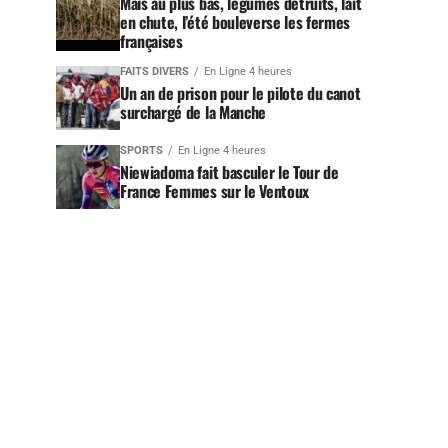
Maïs au plus bas, légumes détruits, lait
en chute, l’été bouleverse les fermes
françaises
FAITS DIVERS
En Ligne 4 heures
Un an de prison pour le pilote du canot
surchargé de la Manche
SPORTS
En Ligne 4 heures
Niewiadoma fait basculer le Tour de
France Femmes sur le Ventoux