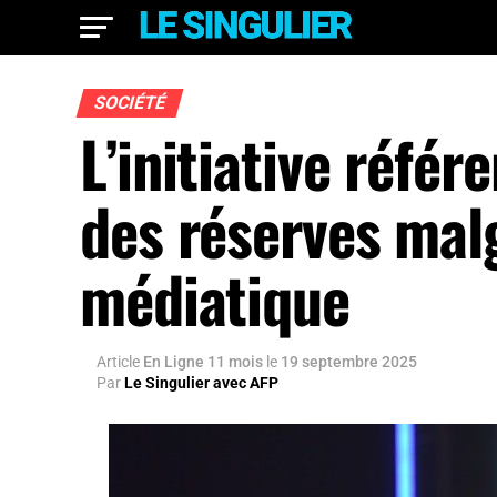
SOCIÉTÉ
L’initiative référ
des réserves mal
médiatique
Article
En Ligne 11 mois
le
19 septembre 2025
Par
Le Singulier avec AFP