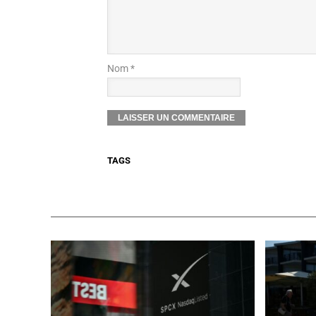
Nom *
TAGS