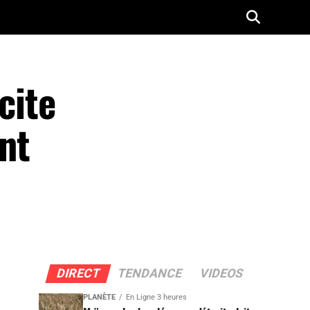
cite
nt
DIRECT
TENDANCE
VIDEOS
PLANÈTE
En Ligne 3 heures