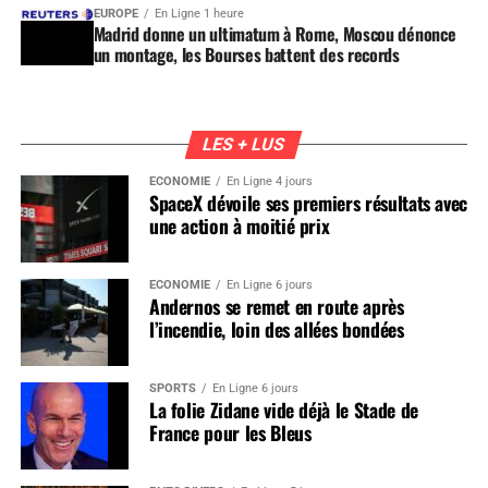
EUROPE
En Ligne 1 heure
Madrid donne un ultimatum à Rome, Moscou dénonce
un montage, les Bourses battent des records
LES + LUS
ÉCONOMIE
En Ligne 4 jours
SpaceX dévoile ses premiers résultats avec
une action à moitié prix
ÉCONOMIE
En Ligne 6 jours
Andernos se remet en route après
l’incendie, loin des allées bondées
SPORTS
En Ligne 6 jours
La folie Zidane vide déjà le Stade de
France pour les Bleus