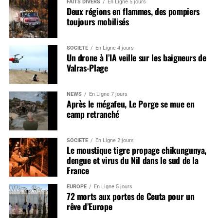
FAITS DIVERS
En Ligne 5 jours
Deux régions en flammes, des pompiers
toujours mobilisés
SOCIÉTÉ
En Ligne 4 jours
Un drone à l’IA veille sur les baigneurs de
Valras-Plage
NEWS
En Ligne 7 jours
Après le mégafeu, Le Porge se mue en
camp retranché
SOCIÉTÉ
En Ligne 2 jours
Le moustique tigre propage chikungunya,
dengue et virus du Nil dans le sud de la
France
EUROPE
En Ligne 5 jours
72 morts aux portes de Ceuta pour un
rêve d’Europe