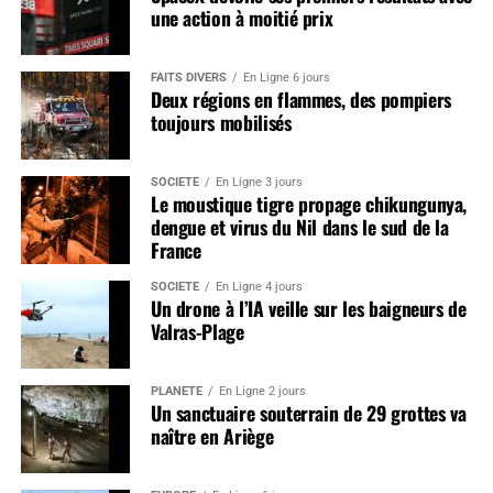
une action à moitié prix
FAITS DIVERS
En Ligne 6 jours
Deux régions en flammes, des pompiers
toujours mobilisés
SOCIÉTÉ
En Ligne 3 jours
Le moustique tigre propage chikungunya,
dengue et virus du Nil dans le sud de la
France
SOCIÉTÉ
En Ligne 4 jours
Un drone à l’IA veille sur les baigneurs de
Valras-Plage
PLANÈTE
En Ligne 2 jours
Un sanctuaire souterrain de 29 grottes va
naître en Ariège