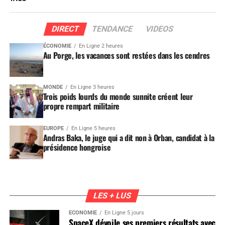
DIRECT
TENDANCE
VIDEOS
ÉCONOMIE
En Ligne 2 heures
Au Porge, les vacances sont restées dans les cendres
MONDE
En Ligne 3 heures
Trois poids lourds du monde sunnite créent leur
propre rempart militaire
EUROPE
En Ligne 5 heures
Andras Baka, le juge qui a dit non à Orban, candidat à la
présidence hongroise
LES + LUS
ÉCONOMIE
En Ligne 5 jours
SpaceX dévoile ses premiers résultats avec