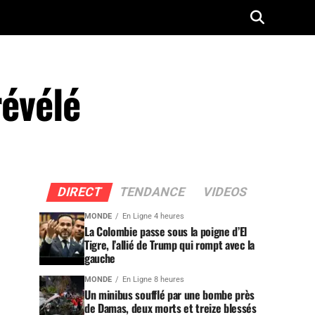
révélé
DIRECT
TENDANCE
VIDEOS
MONDE
En Ligne 4 heures
La Colombie passe sous la poigne d’El
Tigre, l’allié de Trump qui rompt avec la
gauche
MONDE
En Ligne 8 heures
Un minibus soufflé par une bombe près
de Damas, deux morts et treize blessés