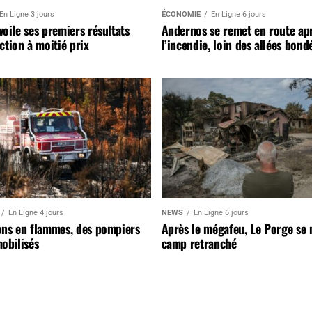
En Ligne 3 jours
ÉCONOMIE
En Ligne 6 jours
oile ses premiers résultats
Andernos se remet en route ap
ction à moitié prix
l’incendie, loin des allées bond
En Ligne 4 jours
NEWS
En Ligne 6 jours
ons en flammes, des pompiers
Après le mégafeu, Le Porge se
obilisés
camp retranché