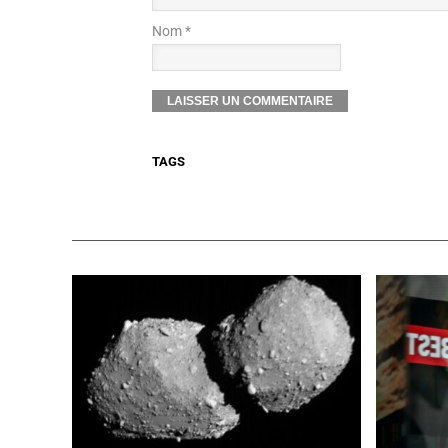
Nom *
TAGS