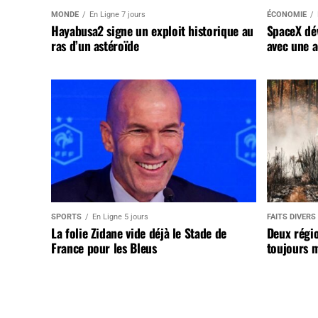
MONDE
En Ligne 7 jours
ÉCONOMIE
Hayabusa2 signe un exploit historique au
SpaceX dév
ras d’un astéroïde
avec une a
SPORTS
En Ligne 5 jours
FAITS DIVERS
La folie Zidane vide déjà le Stade de
Deux régi
France pour les Bleus
toujours m