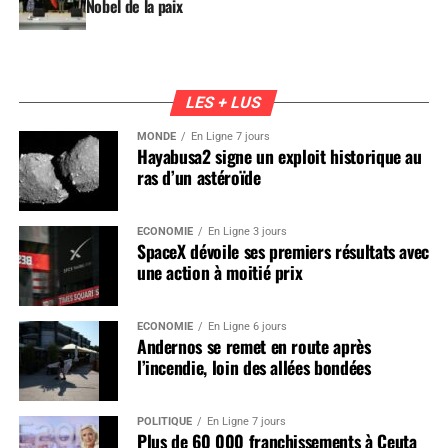
Nobel de la paix
LES + LUS
MONDE
En Ligne 7 jours
Hayabusa2 signe un exploit historique au
ras d’un astéroïde
ÉCONOMIE
En Ligne 3 jours
SpaceX dévoile ses premiers résultats avec
une action à moitié prix
ÉCONOMIE
En Ligne 6 jours
Andernos se remet en route après
l’incendie, loin des allées bondées
POLITIQUE
En Ligne 7 jours
Plus de 60 000 franchissements à Ceuta