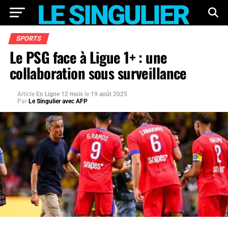
SPORTS
Le PSG face à Ligue 1+ : une
collaboration sous surveillance
Article
En Ligne 12 mois
le
19 août 2025
Par
Le Singulier avec AFP