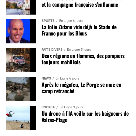
et la campagne française s’enflamme
SPORTS
En Ligne 6 jours
La folie Zidane vide déjà le Stade de
France pour les Bleus
FAITS DIVERS
En Ligne 5 jours
Deux régions en flammes, des pompiers
toujours mobilisés
NEWS
En Ligne 6 jours
Après le mégafeu, Le Porge se mue en
camp retranché
SOCIÉTÉ
En Ligne 3 jours
Un drone à l’IA veille sur les baigneurs de
Valras-Plage