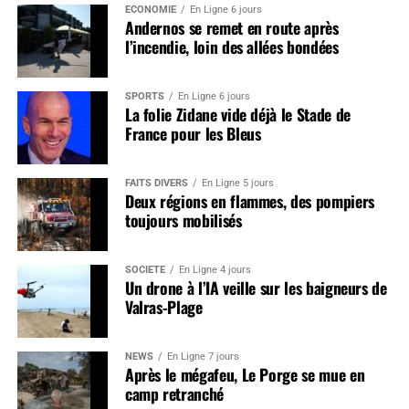
ÉCONOMIE
En Ligne 6 jours
Andernos se remet en route après
l’incendie, loin des allées bondées
SPORTS
En Ligne 6 jours
La folie Zidane vide déjà le Stade de
France pour les Bleus
FAITS DIVERS
En Ligne 5 jours
Deux régions en flammes, des pompiers
toujours mobilisés
SOCIÉTÉ
En Ligne 4 jours
Un drone à l’IA veille sur les baigneurs de
Valras-Plage
NEWS
En Ligne 7 jours
Après le mégafeu, Le Porge se mue en
camp retranché