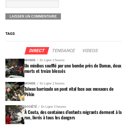
TAGS
DIRECT
TENDANCE
VIDEOS
MONDE
En Ligne 2 heures
Un minibus soufflé par une bombe près de Damas, deux
morts et treize blessés
MONDE
En Ligne 2 heures
Taïwan barricade un pont vital face aux menaces de
Pékin
SOCIÉTÉ
En Ligne 3 heures
À Ceuta, des centaines d’enfants migrants dorment à la
rue, livrés à tous les dangers