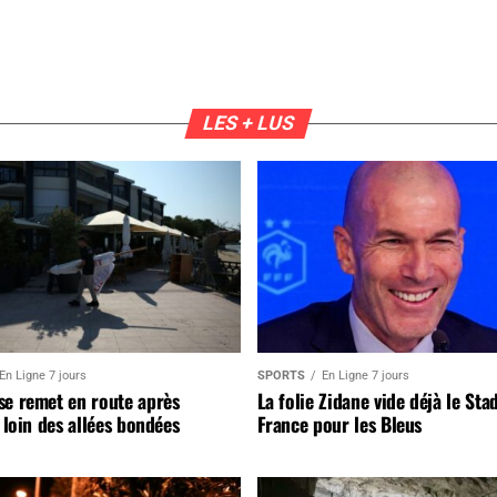
LES + LUS
En Ligne 7 jours
SPORTS
En Ligne 7 jours
se remet en route après
La folie Zidane vide déjà le Sta
, loin des allées bondées
France pour les Bleus