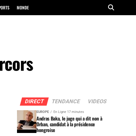
PORTS
MONDE
rcors
DIRECT
TENDANCE
VIDEOS
EUROPE
En Ligne 17 minutes
Andras Baka, le juge qui a dit non à
Orban, candidat à la présidence
hongroise