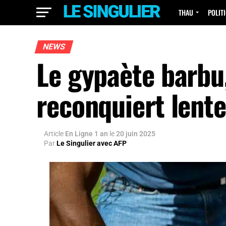
THAU
POLIT
NEWS
Le gypaète barbu,
reconquiert lent
Article
En Ligne 1 an
le
20 juin 2025
Par
Le Singulier avec AFP