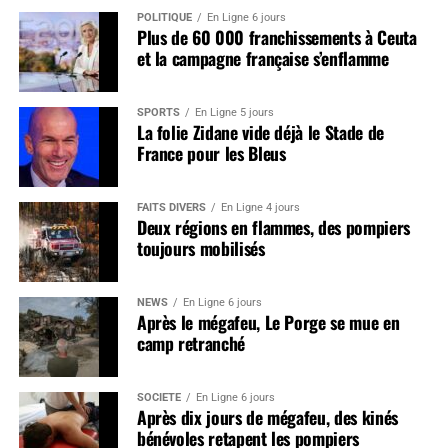
POLITIQUE
En Ligne 6 jours
Plus de 60 000 franchissements à Ceuta
et la campagne française s’enflamme
SPORTS
En Ligne 5 jours
La folie Zidane vide déjà le Stade de
France pour les Bleus
FAITS DIVERS
En Ligne 4 jours
Deux régions en flammes, des pompiers
toujours mobilisés
NEWS
En Ligne 6 jours
Après le mégafeu, Le Porge se mue en
camp retranché
SOCIÉTÉ
En Ligne 6 jours
Après dix jours de mégafeu, des kinés
bénévoles retapent les pompiers