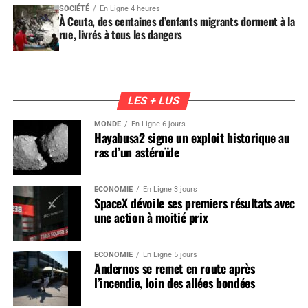
SOCIÉTÉ
En Ligne 4 heures
À Ceuta, des centaines d’enfants migrants dorment à la
rue, livrés à tous les dangers
LES + LUS
MONDE
En Ligne 6 jours
Hayabusa2 signe un exploit historique au
ras d’un astéroïde
ÉCONOMIE
En Ligne 3 jours
SpaceX dévoile ses premiers résultats avec
une action à moitié prix
ÉCONOMIE
En Ligne 5 jours
Andernos se remet en route après
l’incendie, loin des allées bondées