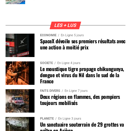
LES + LUS
ÉCONOMIE
En Ligne 5 jours
SpaceX dévoile ses premiers résultats avec
une action à moitié prix
SOCIÉTÉ
En Ligne 4 jours
Le moustique tigre propage chikungunya,
dengue et virus du Nil dans le sud de la
France
FAITS DIVERS
En Ligne 7 jours
Deux régions en flammes, des pompiers
toujours mobilisés
PLANÈTE
En Ligne 3 jours
Un sanctuaire souterrain de 29 grottes va
naître en Ariège