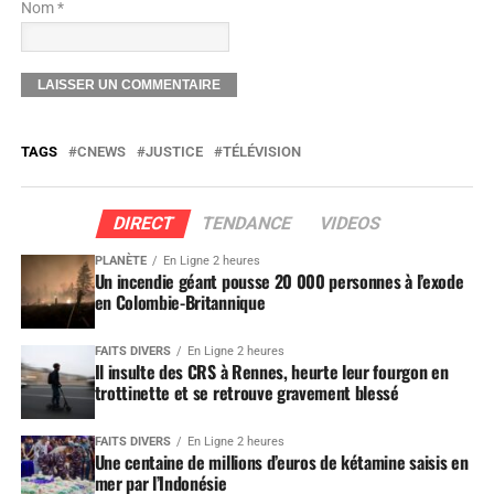
Nom *
TAGS
CNEWS
JUSTICE
TÉLÉVISION
DIRECT
TENDANCE
VIDEOS
PLANÈTE
En Ligne 2 heures
Un incendie géant pousse 20 000 personnes à l’exode
en Colombie-Britannique
FAITS DIVERS
En Ligne 2 heures
Il insulte des CRS à Rennes, heurte leur fourgon en
trottinette et se retrouve gravement blessé
FAITS DIVERS
En Ligne 2 heures
Une centaine de millions d’euros de kétamine saisis en
mer par l’Indonésie