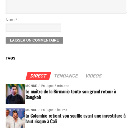
Nom *
TAGS
DIRECT
TENDANCE
VIDEOS
MONDE
En Ligne 5 minutes
Le maître de la Birmanie tente son grand retour à
Bangkok
MONDE
En Ligne 5 heures
La Colombie retient son souffle avant une investiture à
haut risque à Cali