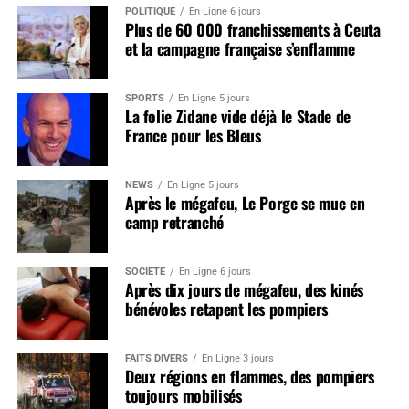
POLITIQUE
En Ligne 6 jours
Plus de 60 000 franchissements à Ceuta
et la campagne française s’enflamme
SPORTS
En Ligne 5 jours
La folie Zidane vide déjà le Stade de
France pour les Bleus
NEWS
En Ligne 5 jours
Après le mégafeu, Le Porge se mue en
camp retranché
SOCIÉTÉ
En Ligne 6 jours
Après dix jours de mégafeu, des kinés
bénévoles retapent les pompiers
FAITS DIVERS
En Ligne 3 jours
Deux régions en flammes, des pompiers
toujours mobilisés