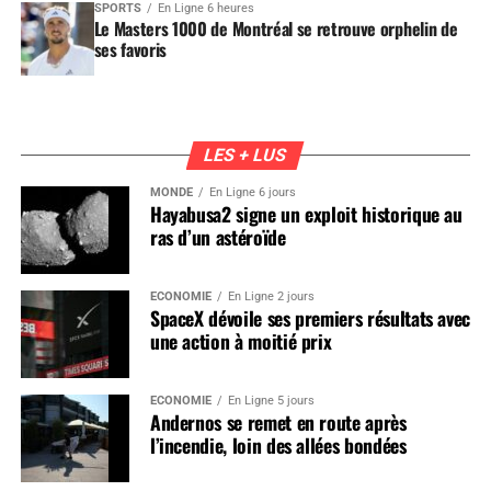
SPORTS
En Ligne 6 heures
Le Masters 1000 de Montréal se retrouve orphelin de
ses favoris
LES + LUS
MONDE
En Ligne 6 jours
Hayabusa2 signe un exploit historique au
ras d’un astéroïde
ÉCONOMIE
En Ligne 2 jours
SpaceX dévoile ses premiers résultats avec
une action à moitié prix
ÉCONOMIE
En Ligne 5 jours
Andernos se remet en route après
l’incendie, loin des allées bondées