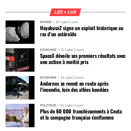
LES + LUS
MONDE
En Ligne 6 jours
Hayabusa2 signe un exploit historique au
ras d’un astéroïde
ÉCONOMIE
En Ligne 2 jours
SpaceX dévoile ses premiers résultats avec
une action à moitié prix
ÉCONOMIE
En Ligne 5 jours
Andernos se remet en route après
l’incendie, loin des allées bondées
POLITIQUE
En Ligne 6 jours
Plus de 60 000 franchissements à Ceuta
et la campagne française s’enflamme