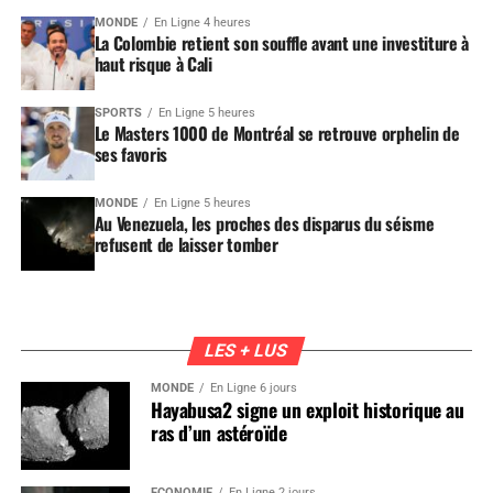
MONDE
En Ligne 4 heures
La Colombie retient son souffle avant une investiture à
haut risque à Cali
SPORTS
En Ligne 5 heures
Le Masters 1000 de Montréal se retrouve orphelin de
ses favoris
MONDE
En Ligne 5 heures
Au Venezuela, les proches des disparus du séisme
refusent de laisser tomber
LES + LUS
MONDE
En Ligne 6 jours
Hayabusa2 signe un exploit historique au
ras d’un astéroïde
ÉCONOMIE
En Ligne 2 jours