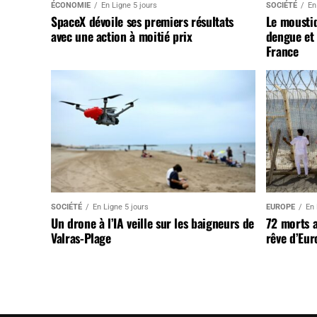
ÉCONOMIE
En Ligne 5 jours
SOCIÉTÉ
En
SpaceX dévoile ses premiers résultats
Le mousti
avec une action à moitié prix
dengue et 
France
SOCIÉTÉ
En Ligne 5 jours
EUROPE
En 
Un drone à l’IA veille sur les baigneurs de
72 morts 
Valras-Plage
rêve d’Eur