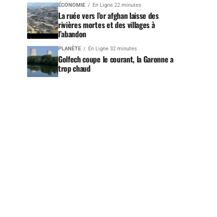
ÉCONOMIE
En Ligne 22 minutes
La ruée vers l’or afghan laisse des
rivières mortes et des villages à
l’abandon
PLANÈTE
En Ligne 32 minutes
Golfech coupe le courant, la Garonne a
trop chaud