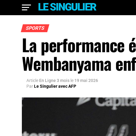
SPORTS
La performance é
Wembanyama enfla
Article
En Ligne 3 mois
le
19 mai 2026
Par
Le Singulier avec AFP