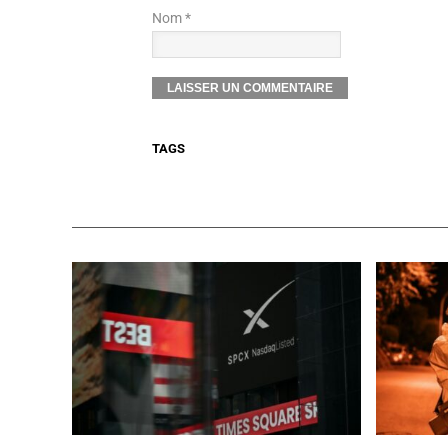
Nom *
TAGS