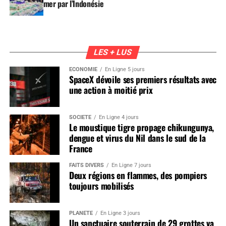
mer par l’Indonésie
LES + LUS
ÉCONOMIE
En Ligne 5 jours
SpaceX dévoile ses premiers résultats avec
une action à moitié prix
SOCIÉTÉ
En Ligne 4 jours
Le moustique tigre propage chikungunya,
dengue et virus du Nil dans le sud de la
France
FAITS DIVERS
En Ligne 7 jours
Deux régions en flammes, des pompiers
toujours mobilisés
PLANÈTE
En Ligne 3 jours
Un sanctuaire souterrain de 29 grottes va