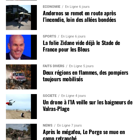
ÉCONOMIE
En Ligne 6 jours
Andernos se remet en route après
l’incendie, loin des allées bondées
SPORTS
En Ligne 6 jours
La folie Zidane vide déjà le Stade de
France pour les Bleus
FAITS DIVERS
En Ligne 5 jours
Deux régions en flammes, des pompiers
toujours mobilisés
SOCIÉTÉ
En Ligne 4 jours
Un drone à l’IA veille sur les baigneurs de
Valras-Plage
NEWS
En Ligne 7 jours
Après le mégafeu, Le Porge se mue en
camp retranché