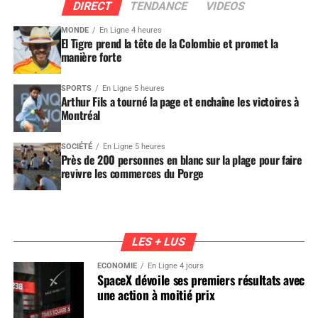
DIRECT
TENDANCE
VIDEOS
MONDE
En Ligne 4 heures
El Tigre prend la tête de la Colombie et promet la
manière forte
SPORTS
En Ligne 5 heures
Arthur Fils a tourné la page et enchaîne les victoires à
Montréal
SOCIÉTÉ
En Ligne 5 heures
Près de 200 personnes en blanc sur la plage pour faire
revivre les commerces du Porge
LES + LUS
ÉCONOMIE
En Ligne 4 jours
SpaceX dévoile ses premiers résultats avec
une action à moitié prix