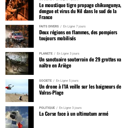
Le moustique tigre propage chikungunya,
dengue et virus du Nil dans le sud de la
France
FAITS DIVERS
En Ligne 7 jours
Deux régions en flammes, des pompiers
toujours mobilisés
PLANÈTE
En Ligne 3 jours
Un sanctuaire souterrain de 29 grottes va
naître en Ariège
SOCIÉTÉ
En Ligne 5 jours
Un drone à l’IA veille sur les baigneurs de
Valras-Plage
POLITIQUE
En Ligne 3 jours
La Corse face à un ultimatum armé