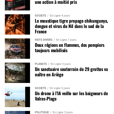
une action à moitié prix
SOCIÉTÉ
En Ligne 4 jours
Le moustique tigre propage chikungunya,
dengue et virus du Nil dans le sud de la
France
FAITS DIVERS
En Ligne 7 jours
Deux régions en flammes, des pompiers
toujours mobilisés
PLANÈTE
En Ligne 3 jours
Un sanctuaire souterrain de 29 grottes va
naître en Ariège
SOCIÉTÉ
En Ligne 5 jours
Un drone à l’IA veille sur les baigneurs de
Valras-Plage
POLITIQUE
En Ligne 3 jours