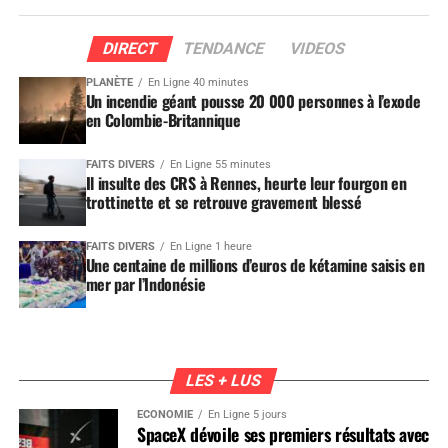
DIRECT
TENDANCE
VIDEOS
PLANÈTE
En Ligne 40 minutes
Un incendie géant pousse 20 000 personnes à l’exode
en Colombie-Britannique
FAITS DIVERS
En Ligne 55 minutes
Il insulte des CRS à Rennes, heurte leur fourgon en
trottinette et se retrouve gravement blessé
FAITS DIVERS
En Ligne 1 heure
Une centaine de millions d’euros de kétamine saisis en
mer par l’Indonésie
LES + LUS
ÉCONOMIE
En Ligne 5 jours
SpaceX dévoile ses premiers résultats avec