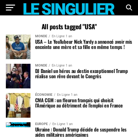
All posts tagged "USA"
MONDE
En Ligne 1 an
USA – Le YouTubeur Nick Yardy a annoncé avoir mis
enceinte une mère et sa fille en même temps !
MONDE
En Ligne 1 an
DJ Daniel un héros au destin exceptionnel Trump
réalise son rêve devant le Congrès
ÉCONOMIE
En Ligne 1 an
CMA CGM : un fleuron français qui choisit
l’Amérique au détriment de l’emploi en France
EUROPE
En Ligne 1 an
Ukraine : Donald Trump décide de suspendre les
aides militaires américaines