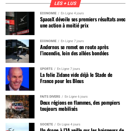
LES + LUS
ÉCONOMIE
En Ligne 4 jours
SpaceX dévoile ses premiers résultats avec
une action à moitié prix
ÉCONOMIE
En Ligne 7 jours
Andernos se remet en route après
l’incendie, loin des allées bondées
SPORTS
En Ligne 7 jours
La folie Zidane vide déjà le Stade de
France pour les Bleus
FAITS DIVERS
En Ligne 6 jours
Deux régions en flammes, des pompiers
toujours mobilisés
SOCIÉTÉ
En Ligne 4 jours
Un drone à l’IA veille sur les baigneurs de