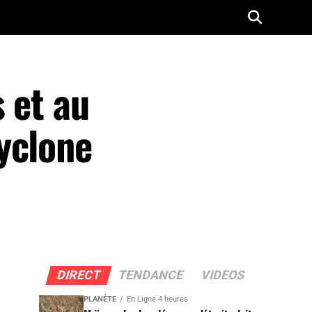
 et au
yclone
DIRECT
TENDANCE
VIDEOS
PLANÈTE
En Ligne 4 heures