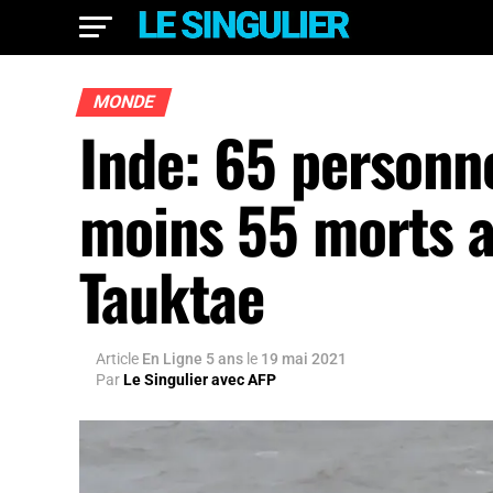
MONDE
Inde: 65 personn
moins 55 morts a
Tauktae
Article
En Ligne 5 ans
le
19 mai 2021
Par
Le Singulier avec AFP