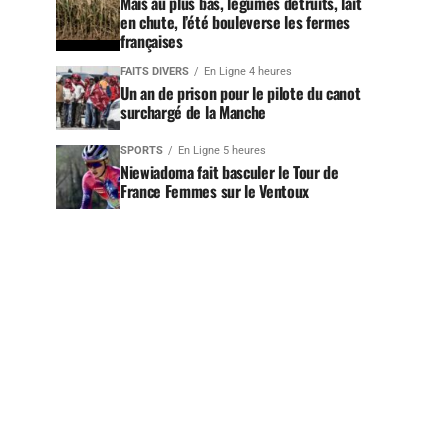
Maïs au plus bas, légumes détruits, lait
en chute, l’été bouleverse les fermes
françaises
FAITS DIVERS
En Ligne 4 heures
Un an de prison pour le pilote du canot
surchargé de la Manche
SPORTS
En Ligne 5 heures
Niewiadoma fait basculer le Tour de
France Femmes sur le Ventoux