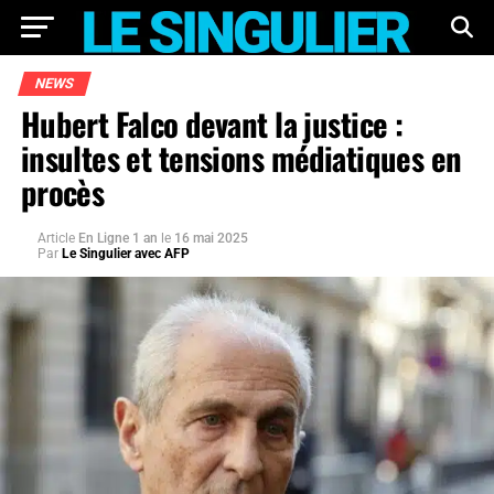
NEWS
Hubert Falco devant la justice :
insultes et tensions médiatiques en
procès
Article
En Ligne 1 an
le
16 mai 2025
Par
Le Singulier avec AFP