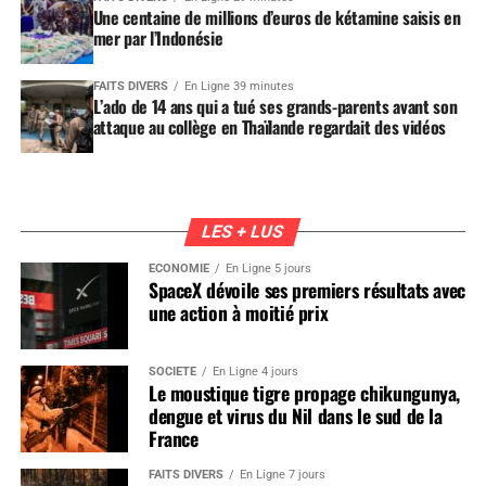
Une centaine de millions d’euros de kétamine saisis en
mer par l’Indonésie
FAITS DIVERS
En Ligne 39 minutes
L’ado de 14 ans qui a tué ses grands-parents avant son
attaque au collège en Thaïlande regardait des vidéos
LES + LUS
ÉCONOMIE
En Ligne 5 jours
SpaceX dévoile ses premiers résultats avec
une action à moitié prix
SOCIÉTÉ
En Ligne 4 jours
Le moustique tigre propage chikungunya,
dengue et virus du Nil dans le sud de la
France
FAITS DIVERS
En Ligne 7 jours