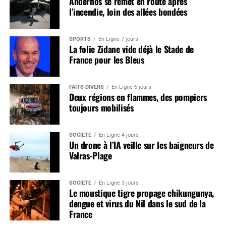
Andernos se remet en route après
l’incendie, loin des allées bondées
SPORTS
En Ligne 7 jours
La folie Zidane vide déjà le Stade de
France pour les Bleus
FAITS DIVERS
En Ligne 6 jours
Deux régions en flammes, des pompiers
toujours mobilisés
SOCIÉTÉ
En Ligne 4 jours
Un drone à l’IA veille sur les baigneurs de
Valras-Plage
SOCIÉTÉ
En Ligne 3 jours
Le moustique tigre propage chikungunya,
dengue et virus du Nil dans le sud de la
France