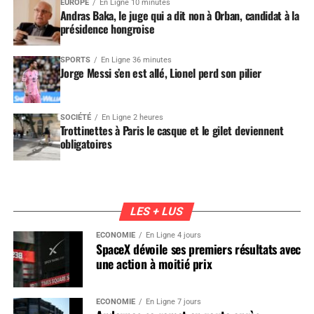
EUROPE
En Ligne 10 minutes
Andras Baka, le juge qui a dit non à Orban, candidat à la
présidence hongroise
SPORTS
En Ligne 36 minutes
Jorge Messi s’en est allé, Lionel perd son pilier
SOCIÉTÉ
En Ligne 2 heures
Trottinettes à Paris le casque et le gilet deviennent
obligatoires
LES + LUS
ÉCONOMIE
En Ligne 4 jours
SpaceX dévoile ses premiers résultats avec
une action à moitié prix
ÉCONOMIE
En Ligne 7 jours