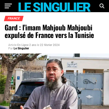
FRANCE
Gard : l’imam Mahjoub Mahjoubi
expulsé de France vers la Tunisie
Article
En Ligne 2 ans
le
22 février 2024
Par
Le Singulier