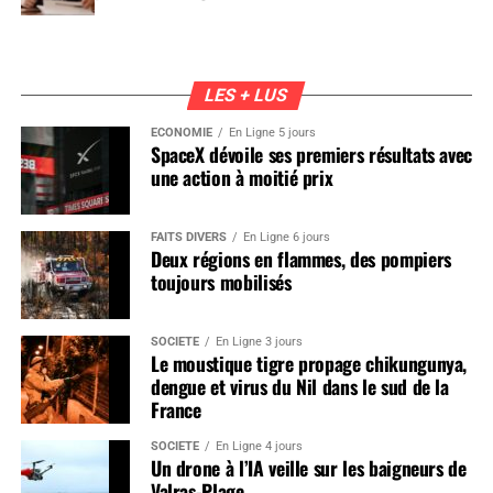
LES + LUS
ÉCONOMIE
En Ligne 5 jours
SpaceX dévoile ses premiers résultats avec
une action à moitié prix
FAITS DIVERS
En Ligne 6 jours
Deux régions en flammes, des pompiers
toujours mobilisés
SOCIÉTÉ
En Ligne 3 jours
Le moustique tigre propage chikungunya,
dengue et virus du Nil dans le sud de la
France
SOCIÉTÉ
En Ligne 4 jours
Un drone à l’IA veille sur les baigneurs de
Valras-Plage