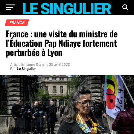
FRANCE
France : une visite du ministre de
l’Éducation Pap Ndiaye fortement
perturbée à Lyon
Article
En Ligne 3 ans
le
25 avril 2023
Par
Le Singulier