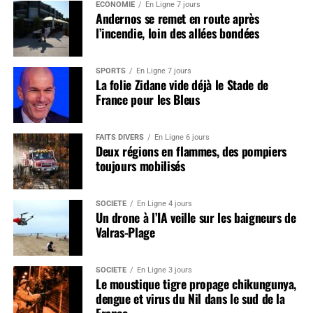
ÉCONOMIE
En Ligne 7 jours
Andernos se remet en route après
l’incendie, loin des allées bondées
SPORTS
En Ligne 7 jours
La folie Zidane vide déjà le Stade de
France pour les Bleus
FAITS DIVERS
En Ligne 6 jours
Deux régions en flammes, des pompiers
toujours mobilisés
SOCIÉTÉ
En Ligne 4 jours
Un drone à l’IA veille sur les baigneurs de
Valras-Plage
SOCIÉTÉ
En Ligne 3 jours
Le moustique tigre propage chikungunya,
dengue et virus du Nil dans le sud de la
France