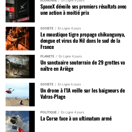
ÉCONOMIE
En Ligne 6 jours
SpaceX dévoile ses premiers résultats avec
une action à moitié prix
SOCIÉTÉ
En Ligne 4 jours
Le moustique tigre propage chikungunya,
dengue et virus du Nil dans le sud de la
France
PLANÈTE
En Ligne 4 jours
Un sanctuaire souterrain de 29 grottes va
naître en Ariège
SOCIÉTÉ
En Ligne 6 jours
Un drone à l’IA veille sur les baigneurs de
Valras-Plage
POLITIQUE
En Ligne 4 jours
La Corse face à un ultimatum armé