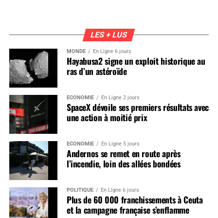
LES + LUS
MONDE
En Ligne 6 jours
Hayabusa2 signe un exploit historique au
ras d’un astéroïde
ÉCONOMIE
En Ligne 2 jours
SpaceX dévoile ses premiers résultats avec
une action à moitié prix
ÉCONOMIE
En Ligne 5 jours
Andernos se remet en route après
l’incendie, loin des allées bondées
POLITIQUE
En Ligne 6 jours
Plus de 60 000 franchissements à Ceuta
et la campagne française s’enflamme