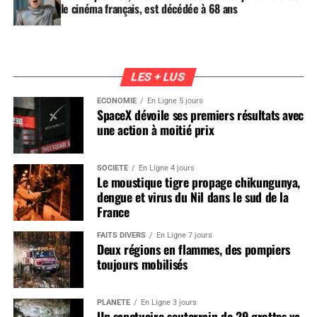
le cinéma français, est décédée à 68 ans
LES + LUS
ÉCONOMIE
En Ligne 5 jours
SpaceX dévoile ses premiers résultats avec
une action à moitié prix
SOCIÉTÉ
En Ligne 4 jours
Le moustique tigre propage chikungunya,
dengue et virus du Nil dans le sud de la
France
FAITS DIVERS
En Ligne 7 jours
Deux régions en flammes, des pompiers
toujours mobilisés
PLANÈTE
En Ligne 3 jours
Un sanctuaire souterrain de 29 grottes va