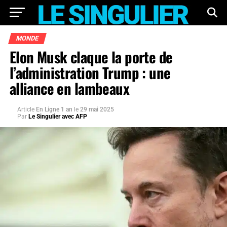
MONDE
Elon Musk claque la porte de
l’administration Trump : une
alliance en lambeaux
Article
En Ligne 1 an
le
29 mai 2025
Par
Le Singulier avec AFP