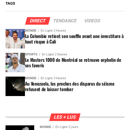
TAGS
DIRECT
TENDANCE
VIDEOS
MONDE
En Ligne 2 heures
La Colombie retient son souffle avant une investiture à
haut risque à Cali
SPORTS
En Ligne 2 heures
Le Masters 1000 de Montréal se retrouve orphelin de
ses favoris
MONDE
En Ligne 3 heures
Au Venezuela, les proches des disparus du séisme
refusent de laisser tomber
LES + LUS
MONDE
En Ligne 5 jours