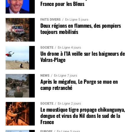
France pour les Bleus
FAITS DIVERS
En Ligne 5 jours
Deux régions en flammes, des pompiers
toujours mobilisés
SOCIÉTÉ
En Ligne 4 jours
Un drone à l’IA veille sur les baigneurs de
Valras-Plage
NEWS
En Ligne 7 jours
Après le mégafeu, Le Porge se mue en
camp retranché
SOCIÉTÉ
En Ligne 2 jours
Le moustique tigre propage chikungunya,
dengue et virus du Nil dans le sud de la
France
EUROPE
En Ligne 5 jours