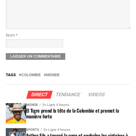
Nom *
TAGS
COLOMBIE
MONDE
DIRECT
TENDANCE
VIDEOS
MONDE
En Ligne 4 heures
El Tigre prend la tête de la Colombie et promet la
manière forte
SPORTS
En Ligne 4 heures
Arthur Fils a tourné la page et enchaîne les victoires à