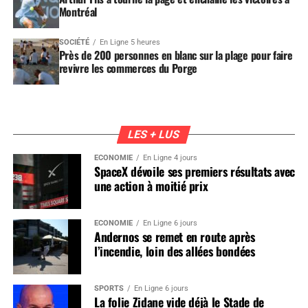
Montréal
SOCIÉTÉ
En Ligne 5 heures
Près de 200 personnes en blanc sur la plage pour faire
revivre les commerces du Porge
LES + LUS
ÉCONOMIE
En Ligne 4 jours
SpaceX dévoile ses premiers résultats avec
une action à moitié prix
ÉCONOMIE
En Ligne 6 jours
Andernos se remet en route après
l’incendie, loin des allées bondées
SPORTS
En Ligne 6 jours
La folie Zidane vide déjà le Stade de