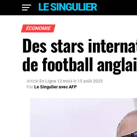
ÉCONOMIE
Des stars interna
de football angla
Article
En Ligne 12 mois
le
15 août 2025
Par
Le Singulier avec AFP