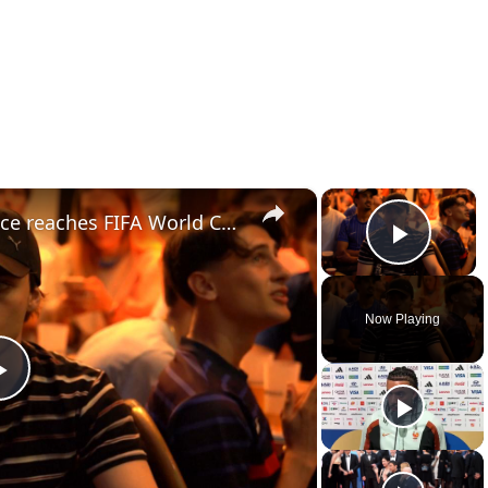
×
×
France: Paris erupts as France reaches FIFA World Cup semis.
Play 
Now Playing
Play
Video