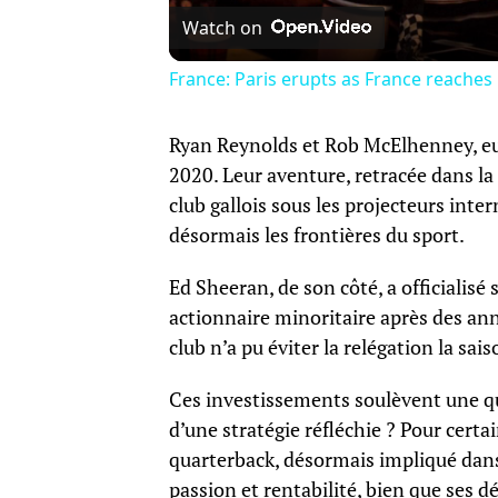
Watch on
France: Paris erupts as France reaches
Ryan Reynolds et Rob McElhenney, eu
2020. Leur aventure, retracée dans l
club gallois sous les projecteurs int
désormais les frontières du sport.
Ed Sheeran, de son côté, a officiali
actionnaire minoritaire après des an
club n’a pu éviter la relégation la sai
Ces investissements soulèvent une qu
d’une stratégie réfléchie ? Pour cert
quarterback, désormais impliqué dans
passion et rentabilité, bien que ses 