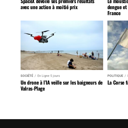
SpaceX dévoile ses premiers résultats
Le mousti
avec une action à moitié prix
dengue et 
France
SOCIÉTÉ
En Ligne 5 jours
POLITIQUE
Un drone à l’IA veille sur les baigneurs de
La Corse 
Valras-Plage