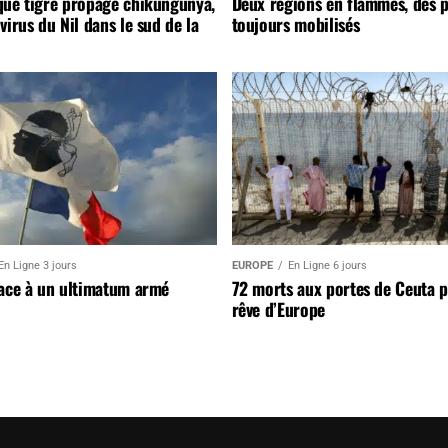
que tigre propage chikungunya,
Deux régions en flammes, des 
virus du Nil dans le sud de la
toujours mobilisés
En Ligne 3 jours
EUROPE
En Ligne 6 jours
face à un ultimatum armé
72 morts aux portes de Ceuta 
rêve d’Europe