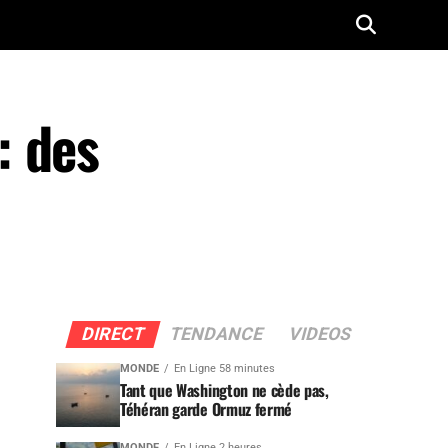
: des
DIRECT
TENDANCE
VIDEOS
MONDE
En Ligne 58 minutes
Tant que Washington ne cède pas,
Téhéran garde Ormuz fermé
MONDE
En Ligne 2 heures