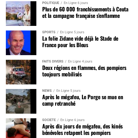
POLITIQUE
En Ligne 6 jours
Plus de 60 000 franchissements à Ceuta
et la campagne française s’enflamme
SPORTS
En Ligne 5 jours
La folie Zidane vide déjà le Stade de
France pour les Bleus
FAITS DIVERS
En Ligne 4 jours
Deux régions en flammes, des pompiers
toujours mobilisés
NEWS
En Ligne 5 jours
Après le mégafeu, Le Porge se mue en
camp retranché
SOCIÉTÉ
En Ligne 6 jours
Après dix jours de mégafeu, des kinés
bénévoles retapent les pompiers