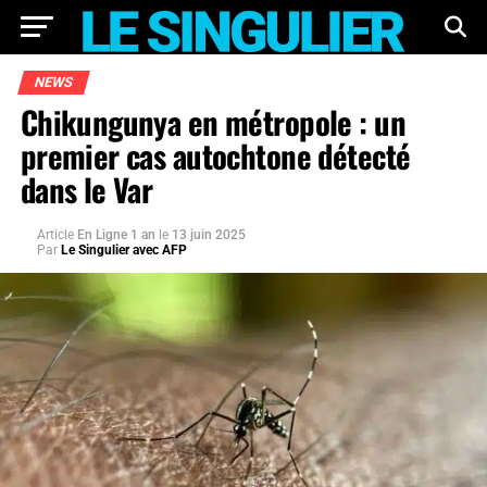
NEWS
Chikungunya en métropole : un
premier cas autochtone détecté
dans le Var
Article
En Ligne 1 an
le
13 juin 2025
Par
Le Singulier avec AFP