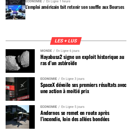
ÉCONOMIE
En Ligne 1 heure
L’emploi américain fait retenir son souffle aux Bourses
LES + LUS
MONDE
En Ligne 6 jours
Hayabusa2 signe un exploit historique au
ras d’un astéroïde
ÉCONOMIE
En Ligne 3 jours
SpaceX dévoile ses premiers résultats avec
une action à moitié prix
ÉCONOMIE
En Ligne 5 jours
Andernos se remet en route après
l’incendie, loin des allées bondées