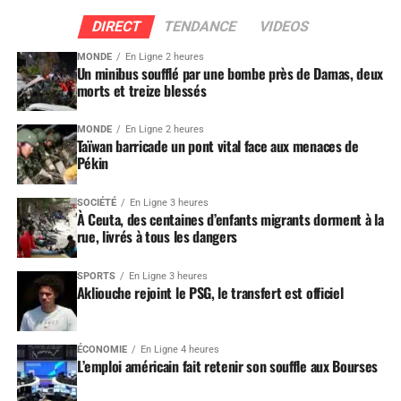
DIRECT
TENDANCE
VIDEOS
MONDE
En Ligne 2 heures
Un minibus soufflé par une bombe près de Damas, deux
morts et treize blessés
MONDE
En Ligne 2 heures
Taïwan barricade un pont vital face aux menaces de
Pékin
SOCIÉTÉ
En Ligne 3 heures
À Ceuta, des centaines d’enfants migrants dorment à la
rue, livrés à tous les dangers
SPORTS
En Ligne 3 heures
Akliouche rejoint le PSG, le transfert est officiel
ÉCONOMIE
En Ligne 4 heures
L’emploi américain fait retenir son souffle aux Bourses