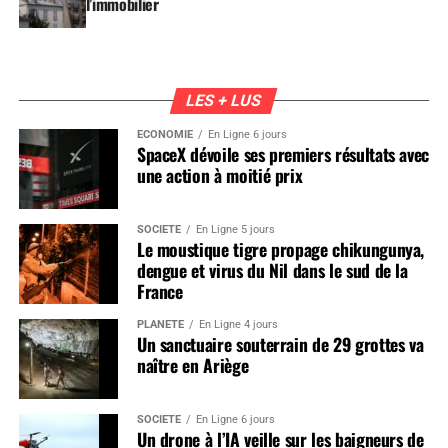
l’immobilier
LES + LUS
ÉCONOMIE
En Ligne 6 jours
SpaceX dévoile ses premiers résultats avec
une action à moitié prix
SOCIÉTÉ
En Ligne 5 jours
Le moustique tigre propage chikungunya,
dengue et virus du Nil dans le sud de la
France
PLANÈTE
En Ligne 4 jours
Un sanctuaire souterrain de 29 grottes va
naître en Ariège
SOCIÉTÉ
En Ligne 6 jours
Un drone à l’IA veille sur les baigneurs de