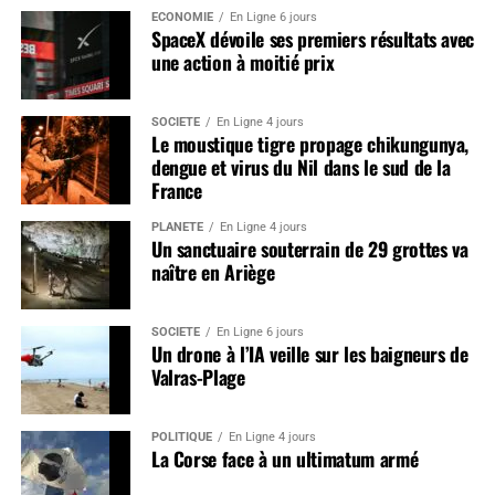
ÉCONOMIE
En Ligne 6 jours
SpaceX dévoile ses premiers résultats avec
une action à moitié prix
SOCIÉTÉ
En Ligne 4 jours
Le moustique tigre propage chikungunya,
dengue et virus du Nil dans le sud de la
France
PLANÈTE
En Ligne 4 jours
Un sanctuaire souterrain de 29 grottes va
naître en Ariège
SOCIÉTÉ
En Ligne 6 jours
Un drone à l’IA veille sur les baigneurs de
Valras-Plage
POLITIQUE
En Ligne 4 jours
La Corse face à un ultimatum armé