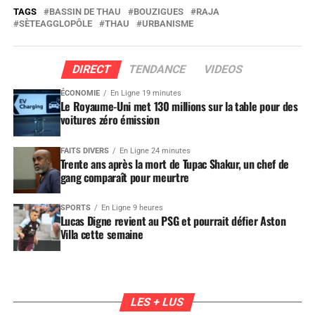
TAGS
BASSIN DE THAU
BOUZIGUES
RAJA
SÈTEAGGLOPÔLE
THAU
URBANISME
DIRECT
TENDANCE
VIDEOS
ÉCONOMIE
En Ligne 19 minutes
Le Royaume-Uni met 130 millions sur la table pour des
voitures zéro émission
FAITS DIVERS
En Ligne 24 minutes
Trente ans après la mort de Tupac Shakur, un chef de
gang comparaît pour meurtre
SPORTS
En Ligne 9 heures
Lucas Digne revient au PSG et pourrait défier Aston
Villa cette semaine
LES + LUS