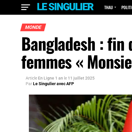
THAU
POLIT
MONDE
Bangladesh : fin d
femmes « Monsieu
Article
En Ligne 1 an
le
11 juillet 2025
Par
Le Singulier avec AFP