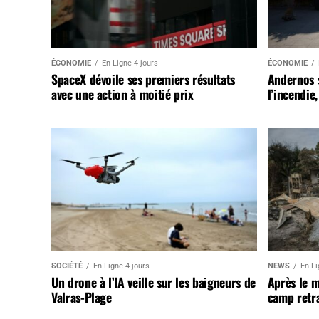
ÉCONOMIE
En Ligne 4 jours
ÉCONOMIE
SpaceX dévoile ses premiers résultats
Andernos 
avec une action à moitié prix
l’incendie
SOCIÉTÉ
En Ligne 4 jours
NEWS
En Li
Un drone à l’IA veille sur les baigneurs de
Après le 
Valras-Plage
camp retr