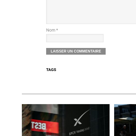
Nom *
TAGS