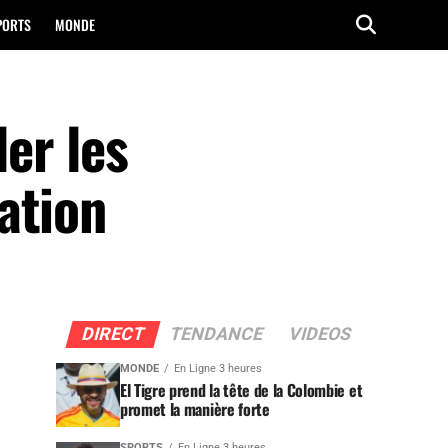
PORTS
MONDE
ler les
ation
DIRECT
TENDANCE
VIDEOS
MONDE
En Ligne 3 heures
El Tigre prend la tête de la Colombie et
promet la manière forte
SPORTS
En Ligne 3 heures