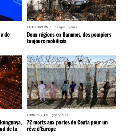
FAITS DIVERS
En Ligne 5 jours
de de
Deux régions en flammes, des pompiers
toujours mobilisés
EUROPE
En Ligne 5 jours
ikungunya,
72 morts aux portes de Ceuta pour un
sud de la
rêve d’Europe