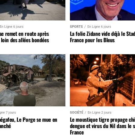
En Ligne 6 jours
SPORTS
En Ligne 6 jours
se remet en route après
La folie Zidane vide déjà le Sta
, loin des allées bondées
France pour les Bleus
gne 7 jours
SOCIÉTÉ
En Ligne 2 jours
mégafeu, Le Porge se mue en
Le moustique tigre propage ch
anché
dengue et virus du Nil dans le 
France