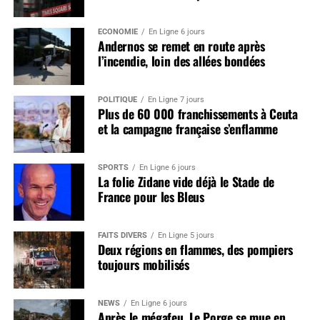
ÉCONOMIE
En Ligne 6 jours
Andernos se remet en route après
l’incendie, loin des allées bondées
POLITIQUE
En Ligne 7 jours
Plus de 60 000 franchissements à Ceuta
et la campagne française s’enflamme
SPORTS
En Ligne 6 jours
La folie Zidane vide déjà le Stade de
France pour les Bleus
FAITS DIVERS
En Ligne 5 jours
Deux régions en flammes, des pompiers
toujours mobilisés
NEWS
En Ligne 6 jours
Après le mégafeu, Le Porge se mue en