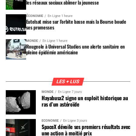
les réseaux sociaux abîmer la jeunesse
ÉCONOMIE
En Ligne 1 heure
Eutelsat mise sur l’orbite basse mais la Bourse boude
ses promesses
MONDE
En Ligne 1 heure
Rougeole à Universal Studios une alerte sanitaire en
pleine épidémie américaine
LES + LUS
MONDE
En Ligne 7 jours
Hayabusa2 signe un exploit historique au
ras d’un astéroïde
ÉCONOMIE
En Ligne 3 jours
SpaceX dévoile ses premiers résultats avec
une action à moitié prix