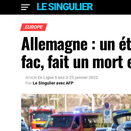
EUROPE
Allemagne : un ét
fac, fait un mort 
Article
En Ligne 5 ans
le
25 janvier 2022
Par
Le Singulier avec AFP