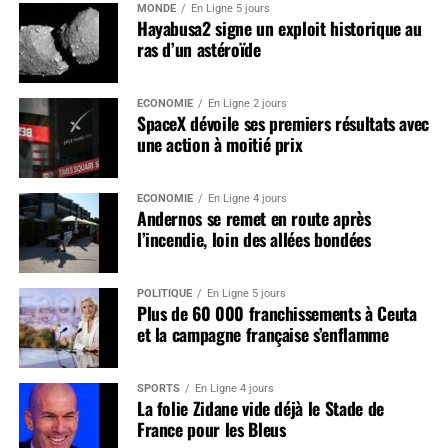
MONDE
En Ligne 5 jours
Hayabusa2 signe un exploit historique au
ras d’un astéroïde
ÉCONOMIE
En Ligne 2 jours
SpaceX dévoile ses premiers résultats avec
une action à moitié prix
ÉCONOMIE
En Ligne 4 jours
Andernos se remet en route après
l’incendie, loin des allées bondées
POLITIQUE
En Ligne 5 jours
Plus de 60 000 franchissements à Ceuta
et la campagne française s’enflamme
SPORTS
En Ligne 4 jours
La folie Zidane vide déjà le Stade de
France pour les Bleus