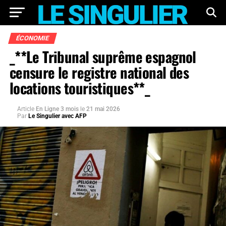
ÉCONOMIE
_**Le Tribunal suprême espagnol
censure le registre national des
locations touristiques**_
Article
En Ligne 3 mois
le
21 mai 2026
Par
Le Singulier avec AFP