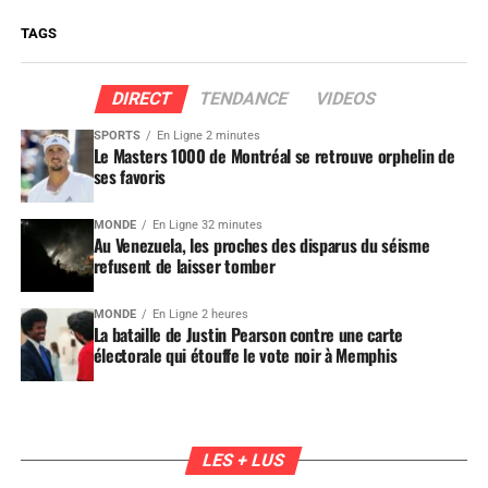
TAGS
DIRECT
TENDANCE
VIDEOS
SPORTS
En Ligne 2 minutes
Le Masters 1000 de Montréal se retrouve orphelin de
ses favoris
MONDE
En Ligne 32 minutes
Au Venezuela, les proches des disparus du séisme
refusent de laisser tomber
MONDE
En Ligne 2 heures
La bataille de Justin Pearson contre une carte
électorale qui étouffe le vote noir à Memphis
LES + LUS