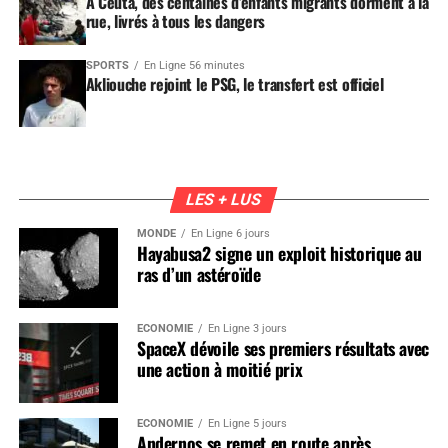
À Ceuta, des centaines d’enfants migrants dorment à la
rue, livrés à tous les dangers
SPORTS
En Ligne 56 minutes
Akliouche rejoint le PSG, le transfert est officiel
LES + LUS
MONDE
En Ligne 6 jours
Hayabusa2 signe un exploit historique au
ras d’un astéroïde
ÉCONOMIE
En Ligne 3 jours
SpaceX dévoile ses premiers résultats avec
une action à moitié prix
ÉCONOMIE
En Ligne 5 jours
Andernos se remet en route après