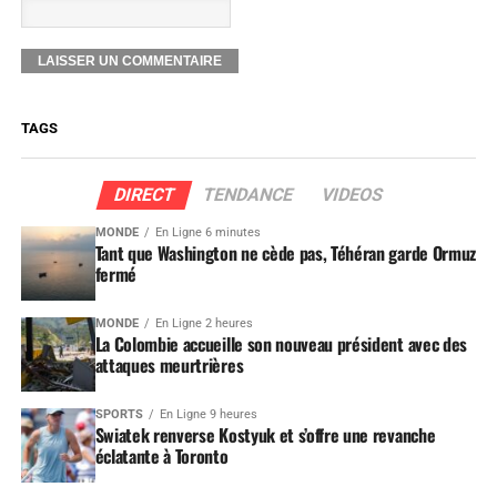
TAGS
DIRECT
TENDANCE
VIDEOS
MONDE
En Ligne 6 minutes
Tant que Washington ne cède pas, Téhéran garde Ormuz
fermé
MONDE
En Ligne 2 heures
La Colombie accueille son nouveau président avec des
attaques meurtrières
SPORTS
En Ligne 9 heures
Swiatek renverse Kostyuk et s’offre une revanche
éclatante à Toronto