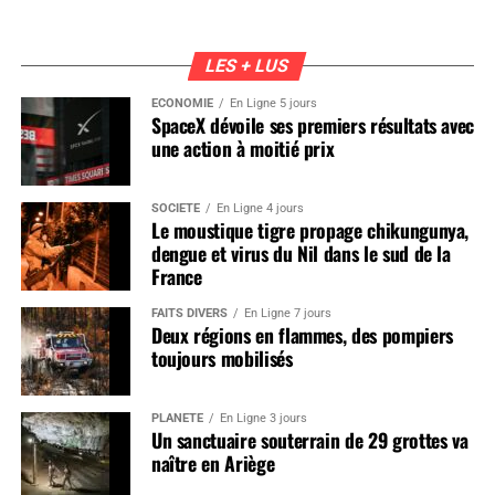
LES + LUS
ÉCONOMIE
En Ligne 5 jours
SpaceX dévoile ses premiers résultats avec
une action à moitié prix
SOCIÉTÉ
En Ligne 4 jours
Le moustique tigre propage chikungunya,
dengue et virus du Nil dans le sud de la
France
FAITS DIVERS
En Ligne 7 jours
Deux régions en flammes, des pompiers
toujours mobilisés
PLANÈTE
En Ligne 3 jours
Un sanctuaire souterrain de 29 grottes va
naître en Ariège