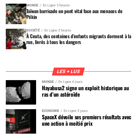
MONDE
En Ligne 3 heures
Taïwan barricade un pont vital face aux menaces de
Pékin
SOCIÉTÉ
En Ligne 3 heures
À Ceuta, des centaines d’enfants migrants dorment à la
rue, livrés à tous les dangers
LES + LUS
MONDE
En Ligne 6 jours
Hayabusa2 signe un exploit historique au
ras d’un astéroïde
ÉCONOMIE
En Ligne 3 jours
SpaceX dévoile ses premiers résultats avec
une action à moitié prix