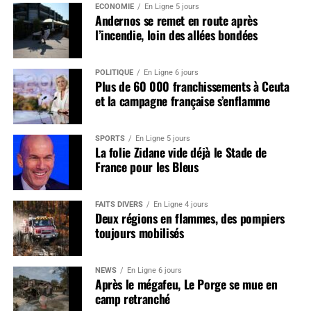
ÉCONOMIE
En Ligne 5 jours
Andernos se remet en route après
l’incendie, loin des allées bondées
POLITIQUE
En Ligne 6 jours
Plus de 60 000 franchissements à Ceuta
et la campagne française s’enflamme
SPORTS
En Ligne 5 jours
La folie Zidane vide déjà le Stade de
France pour les Bleus
FAITS DIVERS
En Ligne 4 jours
Deux régions en flammes, des pompiers
toujours mobilisés
NEWS
En Ligne 6 jours
Après le mégafeu, Le Porge se mue en
camp retranché