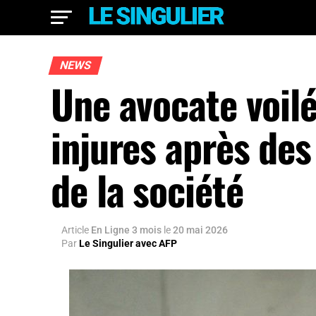
NEWS
Une avocate voilé
injures après des
de la société
Article
En Ligne 3 mois
le
20 mai 2026
Par
Le Singulier avec AFP