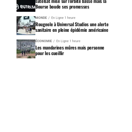
Eutelsat mise sur l’orbite basse mais la
Bourse boude ses promesses
MONDE
En Ligne 1 heure
Rougeole à Universal Studios une alerte
sanitaire en pleine épidémie américaine
ÉCONOMIE
En Ligne 1 heure
Les mandarines mûres mais personne
pour les cueillir